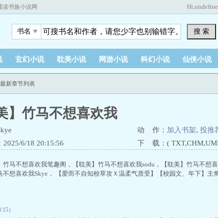
Hi,
undefin
藏读书族小说网
搜 索
书名
说
玄幻小说
耽美小说
网游小说
科幻小说
仙侠小说
我最新章节列表
美】竹马不想喜欢我
kye
动 作：
加入书架
,
投推
25/6/18 20:15:56
下 载：( TXT,CHM,UMD,
】竹马不想喜欢我笔趣阁，【耽美】竹马不想喜欢我sodu，【耽美】竹马不想
不想喜欢我Skye， 【爱而不自知校草攻Ｘ温柔气质受】【校园文、年下】主角:高
8:15）