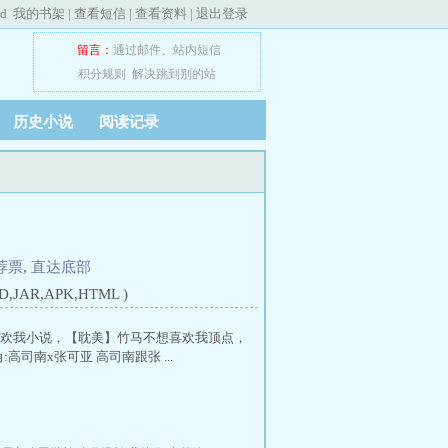
ed
我的书架
|
查看短信
|
查看资料
|
退出登录
留言：
通过邮件
、
站内短信
积分规则
解决跳到别的站
历史小说
阅读记录
荐票
,
直达底部
JAR,APK,HTML )
喜欢我小说，【耽美】竹马不想喜欢我顶点，
司南x张可亚 高司南跟张 ...