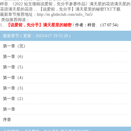
样音. 《2022 短文徵稿说爱前，先分手参赛作品》满天星的花语满天星的
花语满天星的花语 ... 【说爱前，先分手】满天星里的秘密TXT下载
最新章节推荐地址：http://m.glideclub.com/info_7m5/
类似推荐阅读：
1、
【说爱前，先分手】满天星里的秘密
/ 作者：样音. （17 07:54）
最新章节 ( 更新：2023/4/17 19:55:28 )
第一章（完）
第一章（6）
第一章（5）
第一章（4）
第一章（3）
第一章（2）
第一章
序章