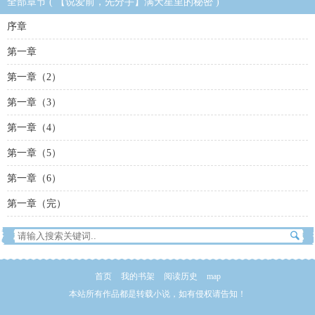
全部章节 ( 【说爱前，先分手】满天星里的秘密 )
序章
第一章
第一章（2）
第一章（3）
第一章（4）
第一章（5）
第一章（6）
第一章（完）
首页
我的书架
阅读历史
map
本站所有作品都是转载小说，如有侵权请告知！