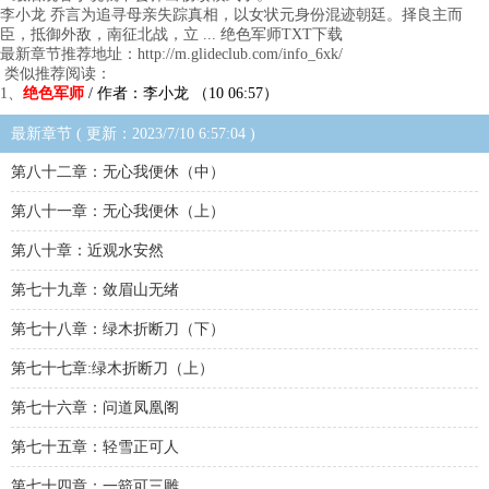
李小龙 乔言为追寻母亲失踪真相，以女状元身份混迹朝廷。择良主而
臣，抵御外敌，南征北战，立 ... 绝色军师TXT下载
最新章节推荐地址：http://m.glideclub.com/info_6xk/
类似推荐阅读：
1、
绝色军师
/ 作者：李小龙 （10 06:57）
最新章节 ( 更新：2023/7/10 6:57:04 )
第八十二章：无心我便休（中）
第八十一章：无心我便休（上）
第八十章：近观水安然
第七十九章：敛眉山无绪
第七十八章：绿木折断刀（下）
第七十七章:绿木折断刀（上）
第七十六章：问道凤凰阁
第七十五章：轻雪正可人
第七十四章：一箭可三雕