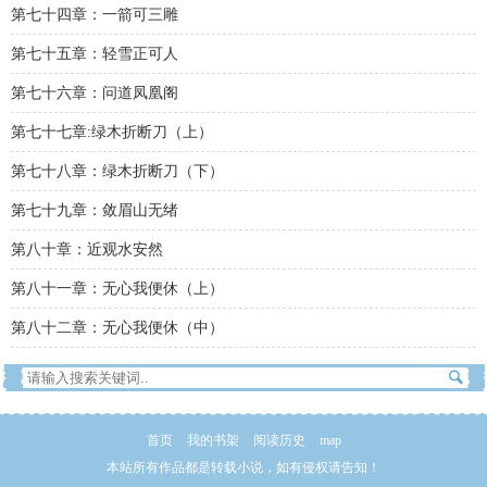
第七十四章：一箭可三雕
第七十五章：轻雪正可人
第七十六章：问道凤凰阁
第七十七章:绿木折断刀（上）
第七十八章：绿木折断刀（下）
第七十九章：敛眉山无绪
第八十章：近观水安然
第八十一章：无心我便休（上）
第八十二章：无心我便休（中）
首页
我的书架
阅读历史
map
本站所有作品都是转载小说，如有侵权请告知！