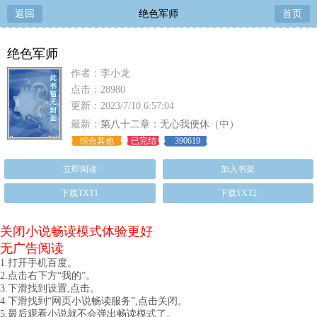
返回
绝色军师
首页
绝色军师
作者：李小龙
点击：28980
更新：2023/7/10 6:57:04
最新：
第八十二章：无心我便休（中）
综合其他
已完结
390619
立即阅读
加入书架
下载TXT1
下载TXT2
关闭小说畅读模式体验更好
无广告阅读
1.打开手机百度。
2.点击右下方“我的”。
3.下滑找到设置,点击。
4.下滑找到“网页小说畅读服务”,点击关闭。
5.最后观看小说就不会弹出畅读模式了。