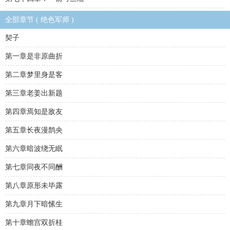
全部章节 ( 绝色军师 )
契子
第一章是非原曲折
第二章梦里身是客
第三章老姜出新题
第四章焉知是敌友
第五章长夜漫鹊央
第六章暗波绕无眠
第七章同夜不同酬
第八章原形未毕露
第九章月下暗愫生
第十章蟾宫双折桂