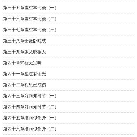
第三十五章虚空本无鼎（一）
第三十六章虚空本无鼎（二）
第三十七章虚空本无鼎（三）
第三十八章蔷薇卧晚枝
第三十九章觑见晓妆人
第四十章蝉移无定响
第四十一章星过有余光
第四十二章相思已成伤
第四十三章好雨知时节（一）
第四十四章好雨知时节（二）
第四十五章细雨似伤身（一）
第四十六章细雨似伤身（二）