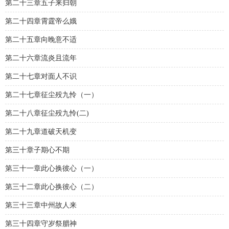
第二十三章五子来归朝
第二十四章霄霆帝么娥
第二十五章向晚意不适
第二十六章流炎且流年
第二十七章对面人不识
第二十七章征尘殁九怜（一）
第二十八章征尘殁九怜(二)
第二十九章道破天机变
第三十章子期心不期
第三十一章此心换彼心（一）
第三十二章此心换彼心（二）
第三十三章中州故人来
第三十四章守岁祭腊神