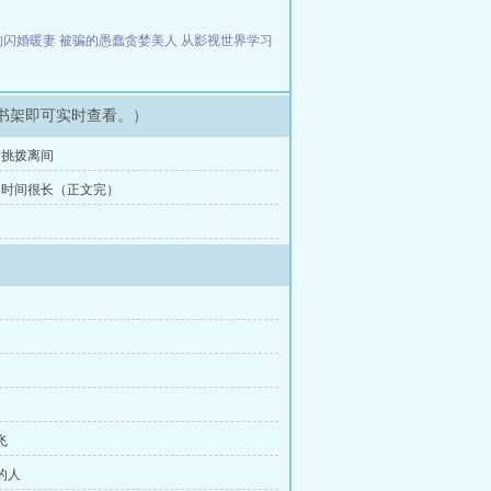
的闪婚暖妻
被骗的愚蠢贪婪美人
从影视世界学习
书架即可实时查看。）
外：挑拨离间
们的时间很长（正文完）
出
飞
的人