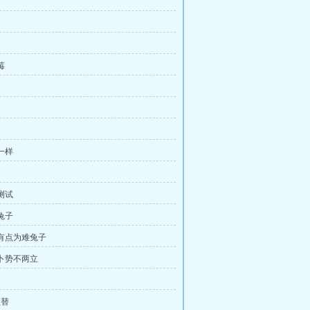
莓
一样
测试
兔子
是有点为难兔子
萝卜势不两立
顶替