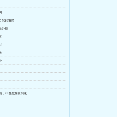
明
大自然的馈赠
肘往外拐
重
影
来
金
自由，却也愿意被拘束