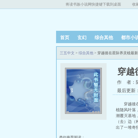
将读书族小说网快捷键下载到桌面
收
首页
玄幻
综合其他
都市小
三五中文
>
综合其他
> 穿越後在星际养灵植最
穿越
作 者：
最后更新：20
穿越後
植随风叶落
潮覆灭基地
（去）边（
出了一堆奇
类似推荐阅读：