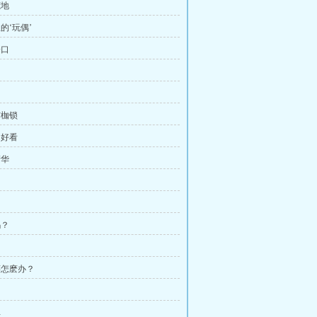
荒地
里的‘玩偶’
一口
与枷锁
的好看
精华
吗？
草莓怎麽办？
弹