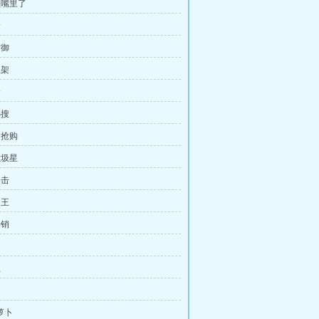
喂嘴里了
价
防御
上架
价
热搜
的抢购
垃圾星
暴击
之王
畅销
主
甜萝卜