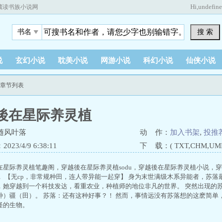
Hi,
undefin
藏读书族小说网
搜 索
书名
说
玄幻小说
耽美小说
网游小说
科幻小说
仙侠小说
新章节列表
後在星际养灵植
随风叶落
动 作：
加入书架
,
投推
23/4/9 6:38:11
下 载：( TXT,CHM,UMD,
在星际养灵植笔趣阁，穿越後在星际养灵植sodu，穿越後在星际养灵植小说，
， 【无cp，非常规种田，连人带异能一起穿】 身为末世满级木系异能者，苏落
，她穿越到一个科技发达，看重农业，种植师的地位非凡的世界。 突然出现的
种）疆（田）。 苏落：还有这种好事？！ 然而，事情远没有苏落想的这麽简单
怪的生物。