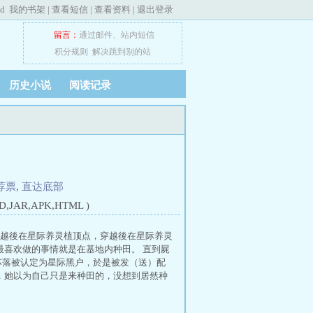
ed
我的书架
|
查看短信
|
查看资料
|
退出登录
留言：
通过邮件
、
站内短信
积分规则
解决跳到别的站
历史小说
阅读记录
荐票
,
直达底部
JAR,APK,HTML )
穿越後在星际养灵植顶点，穿越後在星际养灵
最喜欢做的事情就是在基地内种田。 直到屍
苏落被认定为星际黑户，於是被发（送）配
，她以为自己只是来种田的，没想到居然种