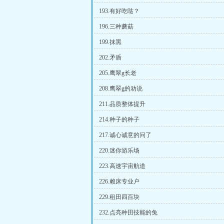
193.有好吃哒？
196.三种蘑菇
199.抹黑
202.矛盾
205.鹰翠g长老
208.鹰翠g的劝说
211.品质整体提升
214.种子的种子
217.诚心诚意的问了
220.迷你游乐场
223.高速宇宙航道
226.赖床专业户
229.租田四百块
232.点亮种田技能的兔