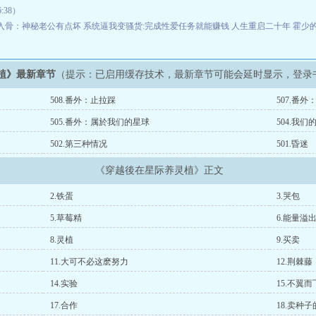
:38）
入骨：神秘老公有点坏
系统逼我变骚货:完成性爱任务就能赚钱
人生重启二十年
霍少
植》最新章节
（提示：已启用缓存技术，最新章节可能会延时显示，登录
508.番外：止拉踩
507.番
505.番外：属於我们的星球
504.我
502.第三种情况
501.昏迷
《穿越後在星际养灵植》正文
2.铁蛋
3.哭包
5.草莓精
6.能量溢
8.灵植
9.买卖
11.大可不必这麽努力
12.荆棘藤
14.实验
15.不翼而
17.合作
18.卖种子