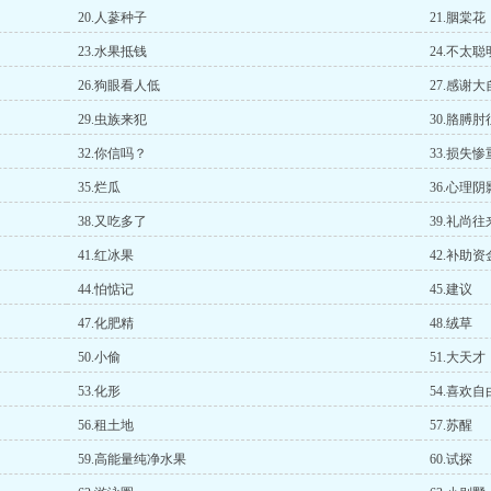
20.人蔘种子
21.胭棠花
23.水果抵钱
24.不太聪
26.狗眼看人低
27.感谢
29.虫族来犯
30.胳膊
32.你信吗？
33.损失惨
35.烂瓜
36.心理阴
38.又吃多了
39.礼尚往
41.红冰果
42.补助资
44.怕惦记
45.建议
47.化肥精
48.绒草
50.小偷
51.大天才
53.化形
54.喜欢
56.租土地
57.苏醒
59.高能量纯净水果
60.试探