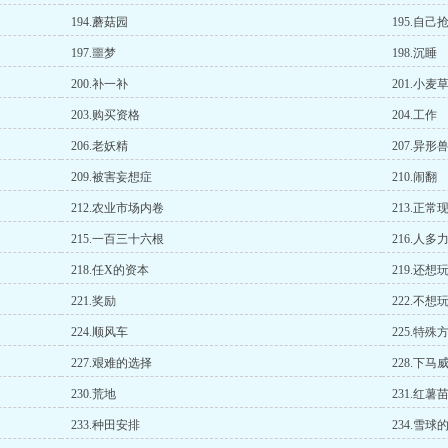
194.蘑菇园
195.自己
197.噩梦
198.沉睡
200.补一补
201.小麦
203.购买资格
204.工作
206.老妖精
207.异形
209.被害妄想症
210.闹翻
212.农业市场内卷
213.正常
215.一百三十六根
216.人多
218.任X的资本
219.还想
221.奖励
222.不想
224.顺风车
225.特殊
227.艰难的选择
228.下马
230.荒地
231.红薯
233.种田安排
234.雪球