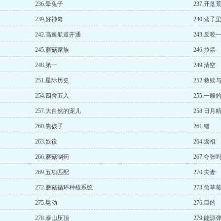
236.晕兔子
237.开垦
239.好神奇
240.盒子
242.高速航道开通
243.反咬
245.蘑菇家族
246.拉票
248.第一
249.清空
251.星际历史
252.救赎
254.四舍五入
255.一般
257.大自然的宠儿
258.日月
260.熊孩子
261.错
263.奴役
264.返祖
266.蘑菇制药
267.夸张
269.五项匹配
270.夫妻
272.蘑菇循环种植系统
273.偷
275.晃动
276.目的
278.泰山压顶
279.能源