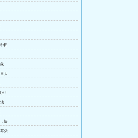
抢
草
兽种田
现象
力量大
玩
玩啦！
方法
威
苗，惨
的耳朵