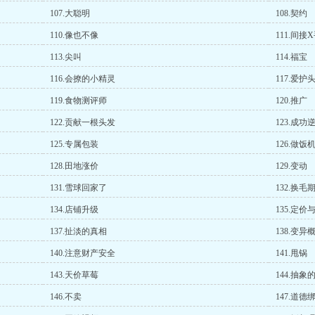
107.大聪明
108.契约
110.像也不像
111.间接
113.尖叫
114.福宝
116.会撩的小精灵
117.爱
119.食物测评师
120.推广
122.贡献一根头发
123.成功
125.专属包装
126.做饭
128.田地涨价
129.变动
131.雪球回家了
132.换毛
134.店铺升级
135.定价
137.扯淡的真相
138.变异
140.注意财产安全
141.甩锅
143.天价草莓
144.抽象
146.不卖
147.道德