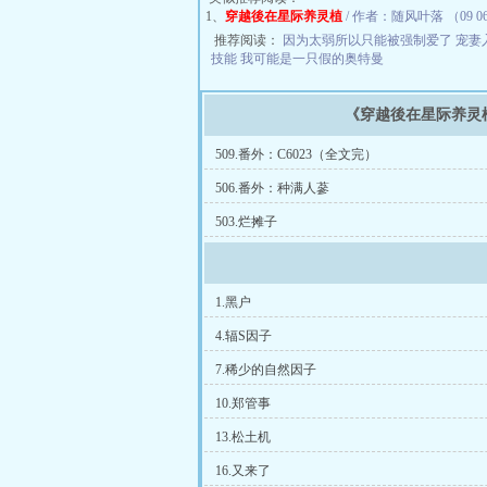
1、
穿越後在星际养灵植
/ 作者：随风叶落 （09 06
推荐阅读：
因为太弱所以只能被强制爱了
宠妻
技能
我可能是一只假的奥特曼
《穿越後在星际养灵
509.番外：C6023（全文完）
506.番外：种满人蔘
503.烂摊子
1.黑户
4.辐S因子
7.稀少的自然因子
10.郑管事
13.松土机
16.又来了