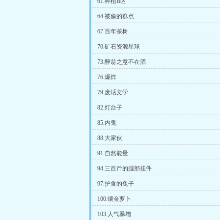
61.种植B区
64.被偷的糕点
67.百年茶树
70.矿石资源星球
73.醉翁之意不在酒
76.爆炸
79.废话文学
82.灯台子
85.内鬼
88.大家伙
91.自然能量
94.三百斤的腿部挂件
97.护食的兔子
100.镶金萝卜
103.人气暴增