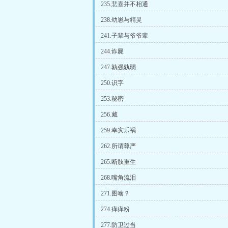
235.悲喜并不相通
238.幼崽与精灵
241.子辈与爷爷辈
244.诈屍
247.孰强孰弱
250.识字
253.秘密
256.藏
259.幸灾乐祸
262.所谓尊严
265.断肢重生
268.嘴角流泪
271.图啥？
274.痒痒粉
277.防卫过当