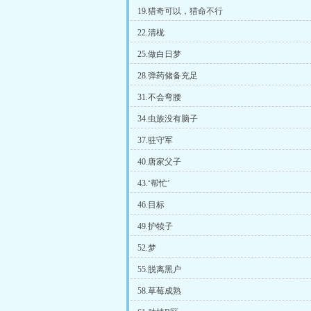
19.猎奇可以，猎命不行
22.清栊
25.做白日梦
28.弹药储备充足
31.不会弯腰
34.虫族没有脑子
37.驻守军
40.唐家父子
43.‘帮忙’
46.目标
49.护犊子
52.梦
55.脱离黑户
58.草莓成熟