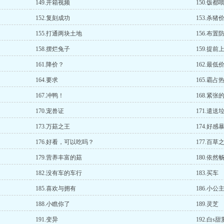
149.开箱视频
150.饭都
152.复刻成功
153.杀猪
155.打通两块土地
156.布置
158.摆烂兔子
159.提前
161.降价？
162.最低
164.要求
165.霸占
167.冲鸭！
168.紧张
170.宠兽证
171.遣送
173.万菇之王
174.好感
176.好看，可以吃吗？
177.百草
179.营养丰富的菇
180.依然
182.没有车的车行
183.买车
185.喜欢与拥有
186.小公
188.小瞧你了
189.灵芝
191.变异
192.白s