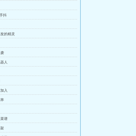
X手抖
护头发的精灵
逆袭
机器人
期
与加入
概率
的菜谱
绑架