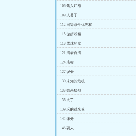
106.焦头烂额
109.人蔘子
112.同等条件优先权
115.傲娇戏精
118.雪球的窝
121.清者自清
124.店标
127.误会
130.未知的危机
133.效果猛烈
136.火了
139.玩的过来嘛
142.缘分
145.耍人