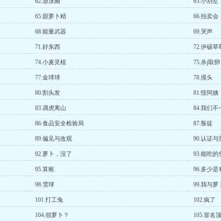
62.游泳圈
63.小别墅
65.甜萝卜精
66.拍卖会
68.能量武器
69.哭声
71.好东西
72.伊硕草
74.小麦灵植
75.杀j取卵
77.金球球
78.摸头
80.割头发
81.怪阿姨
83.调虎离山
84.我们不
86.食品安全检验局
87.叛徒
89.偏见与改观
90.认证与
92.萝卜，没了
93.能吃的
95.算账
96.多少
98.雪球
99.我与
101.打工兔
102.疯了
104.假萝卜？
105.冒名