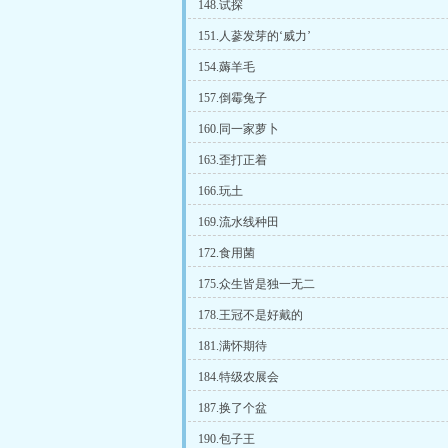
148.试探
151.人蔘发芽的‘威力’
154.薅羊毛
157.倒霉兔子
160.同一家萝卜
163.歪打正着
166.玩土
169.流水线种田
172.食用菌
175.众生皆是独一无二
178.王冠不是好戴的
181.满怀期待
184.特级农展会
187.换了个盆
190.包子王