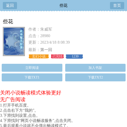
返回
些花
首页
些花
作者：朱威军
点击：28980
更新：2023/4/18 8:08:39
最新：
第一回
玄幻小说
已完结
1239
立即阅读
加入书架
下载TXT1
下载TXT2
关闭小说畅读模式体验更好
无广告阅读
1.打开手机百度。
2.点击右下方“我的”。
3.下滑找到设置,点击。
4.下滑找到“网页小说畅读服务”,点击关闭。
5.最后观看小说就不会弹出畅读模式了。