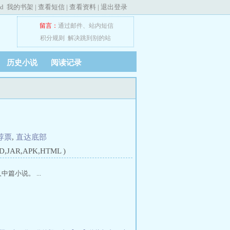
ed
我的书架
|
查看短信
|
查看资料
|
退出登录
留言：
通过邮件
、
站内短信
积分规则
解决跳到别的站
历史小说
阅读记录
荐票
,
直达底部
JAR,APK,HTML )
小说。 ...