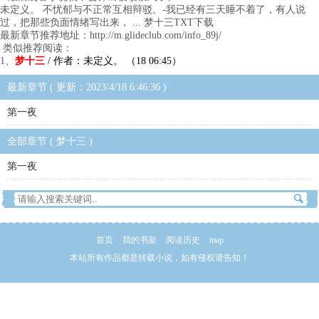
未定义。 不忧郁与不正常互相辩驳。-我已经有三天睡不着了，有人说
过，把那些负面情绪写出来， ... 梦十三TXT下载
最新章节推荐地址：http://m.glideclub.com/info_89j/
类似推荐阅读：
1、
梦十三
/ 作者：未定义。 （18 06:45）
最新章节 ( 更新：2023/4/18 6:46:36 )
第一夜
全部章节 ( 梦十三 )
第一夜
首页
我的书架
阅读历史
map
本站所有作品都是转载小说，如有侵权请告知！