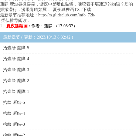
蒲静 荧烛微微摇晃，谜夜中是嗜血骷髅，啮咬着不堪凄凉的物语？翅响
振振潜行，漫眼青幽如冥 ... 夏夜狐狸画TXT下载
最新章节推荐地址：http://m.glideclub.com/info_72k/
类似推荐阅读：
1、
夏夜狐狸画
/ 作者：蒲静 （13 08:32）
最新章节 ( 更新：2023/10/13 8:32:42 )
拾壹绘 魔障-5
拾壹绘 魔障-4
拾壹绘 魔障-3
拾壹绘 魔障-2
拾壹绘 魔障-1
拾绘 断结-5
拾绘 断结-4
拾绘 断结-3
拾绘 断结-2