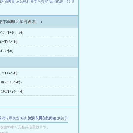
的闪婚暖妻
从影视世界学习技能
我可能是一只假
录书架即可实时查看。）
12toT+16小时)
6toT+8小时
oT+2小时
2toT+4小时
8toT+10小时)
16toT+24小时)
脑洞专属免费阅读
脑洞专属在线阅读
别惹创
攻台96小时完整兵推最新章节。