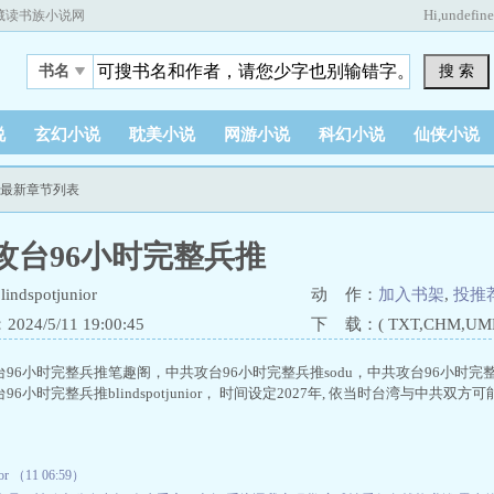
Hi,
undefin
藏读书族小说网
搜 索
书名
说
玄幻小说
耽美小说
网游小说
科幻小说
仙侠小说
推最新章节列表
攻台96小时完整兵推
dspotjunior
动 作：
加入书架
,
投推
24/5/11 19:00:45
下 载：( TXT,CHM,UMD,
台96小时完整兵推笔趣阁，中共攻台96小时完整兵推sodu，中共攻台96小时
6小时完整兵推blindspotjunior， 时间设定2027年, 依当时台湾与中共双方可能
or （11 06:59）