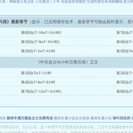
入骨：神秘老公有点坏
人生重启二十年
系统逼我变骚货:完成性爱任务就能赚钱
霍少
整兵推》最新章节
（提示：已启用缓存技术，最新章节可能会延时显示，登
第8回合(T+16toT+24小时)
第7回合(T+
第5回合(T+8toT+10小时)
第4回合T+
第2回合T+2toT+4小时
第1回合Tt
《中共攻台96小时完整兵推》正文
第1回合TtoT+2小时
第2回合T+
第4回合T+6toT+8小时
第5回合(T+
第7回合(T+12toT+16小时)
第8回合(T+
阅读
脑洞专属完整版全文免费阅读
脑洞专属小说全文阅读
脑洞专属小说
请叫我老师
世者
穿书第一天就结婚小说全文阅读
情节跌宕起伏、扣人心弦，是一本情节与文笔俱佳的其他小说，三五中文转载收集中共