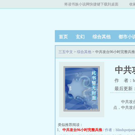
将读书族小说网快捷键下载到桌面
收
首页
玄幻
综合其他
都市小
三五中文
>
综合其他
> 中共攻台96小时完整兵
中共
作 者：blin
最后更新：20
中共攻
点，中共攻台9
类似推荐阅读：
1、
中共攻台96小时完整兵推
/ 作者：blindspotjuni