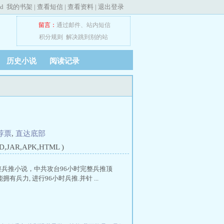
ed
我的书架
|
查看短信
|
查看资料
|
退出登录
留言：
通过邮件
、
站内短信
积分规则
解决跳到别的站
历史小说
阅读记录
荐票
,
直达底部
JAR,APK,HTML )
完整兵推小说，中共攻台96小时完整兵推顶
拥有兵力, 进行96小时兵推.并针 ...